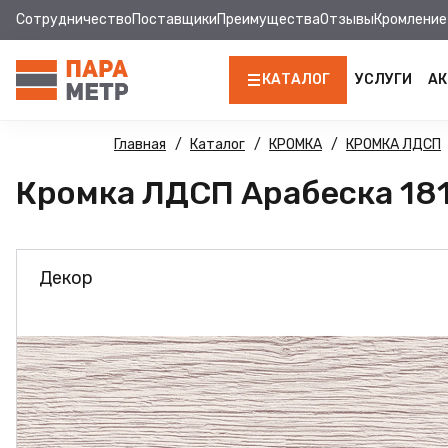
Сотрудничество
Поставщики
Преимущества
Отзывы
Кромление
КАТАЛОГ
УСЛУГИ
АК
ЛДСП
Главная
Каталог
КРОМКА
КРОМКА ЛДСП
Кромка ЛДСП Арабеска 181 
КРОМКА
МДФ
Декор
МДФ ПАНЕЛИ
СТОЛЕШНИЦЫ
ХДФ
ФУРНИТУРА