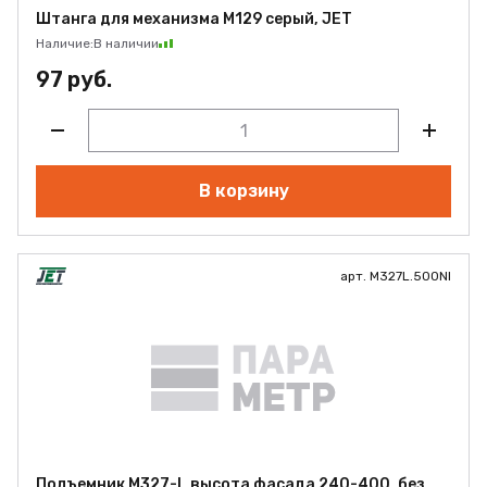
Штанга для механизма М129 серый, JET
Наличие:
В наличии
97 руб.
В корзину
арт. M327L.500NI
Подъемник M327-L высота фасада 240-400, без