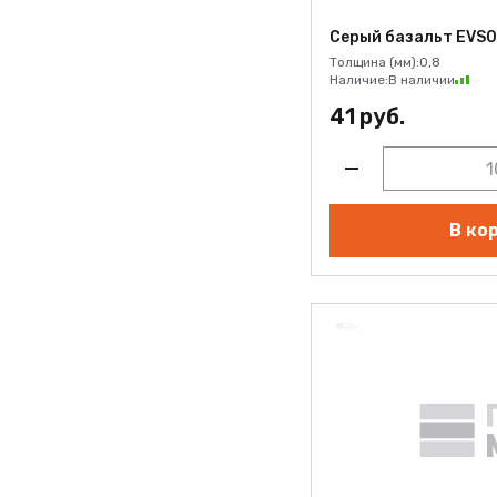
Опал EVS029
Серый базальт EVS
Опал Милкшейк EVS016
Толщина (мм):
0,8
Пепельный аметист EVS003
Наличие:
В наличии
41 руб.
Розовый кварц EVS013
Светло-серый Р013
Светло-серый Р116
Серебряный сплав EVS006
В ко
Серый базальт EVS002
Серый новый Р729
Серый шторм Р004
Синий Р012
Стальной графит EVS005
Сумрачный нефрит EVS011
Темно-серый Р003
Тик Иконик Р401