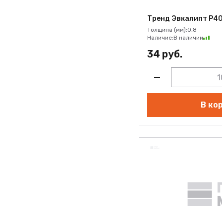
Тренд Эвкалипт Р402 Т
Тренд Эвкалипт Р40
Ультрамарин АСМ010
Толщина (мм):
0,8
Наличие:
В наличии
Фотон EVS033
34 руб.
Хайтек бежевый АСМ011
Хайтек серый АСМ012
Холодный жемчуг EVS008
В ко
Хронос EVS035
Черная яшма EVS014
Черный Р006
Черный Р104