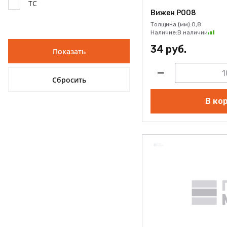
ТС
Бетон темно-серый Р271
Вижен Р008
Бьянко Р101
Толщина (мм):
0,8
Наличие:
В наличии
Ванильный крем АСМ003
34 руб.
Вижен Р008
Вижен Р103
Горный хрусталь EVS004
В ко
Гранит серый Р118
Графит темный Р119
Грув атласный Р277
Грув белый Р279
Дуб Полосатый Р400 Т
Дымчатый агат EVS009
Инокс бронзовый Р265
Металл
Квазар EVS034