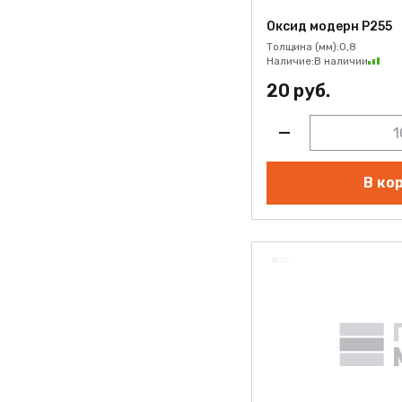
Крем Р002
Оксид модерн Р255
Толщина (мм):
0,8
Крем Р102
Наличие:
В наличии
Лунный топаз EVS007
20 руб.
Мрамор белый Р174
Мрамор черный Р175
Мята Р010
В ко
Небесная лазурь АСМ009
Обсидиан EVS028
овый грейдж Р017
овый луг зеленый Р016
Оксид модерн Р255
Оксид светло-серый Р253
Оксид темно-серый Р254
Оникс EVS026