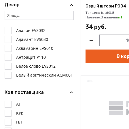
Декор
Серый шторм Р004
Толщина (мм):
0,8
Наличие:
В наличии
34 руб.
Авалон EVS032
Адамант EVS030
Аквамарин EVS010
В ко
Антрацит Р110
Белое олово EVS012
Белый арктический АСМ001
Белый Р001
Код поставщика
Белый Р100
Белый фарфоровый оникс
АП
EVS001
КРк
Бетон антрацит Р272
ПЛ
Бетон кашемир Р269