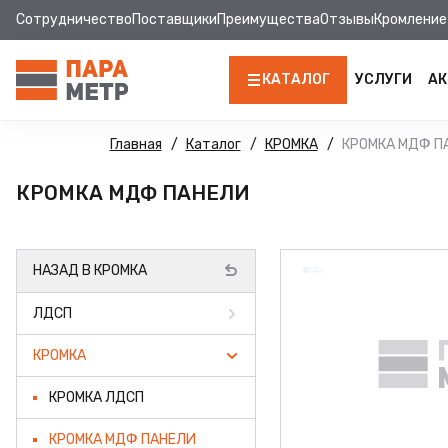
Сотрудничество
Поставщики
Преимущества
Отзывы
Кромление
КАТАЛОГ
УСЛУГИ
АК
ЛДСП
Главная
Каталог
КРОМКА
КРОМКА МДФ П
КРОМКА
КРОМКА МДФ ПАНЕЛИ
МДФ
НАЗАД В КРОМКА
МДФ ПАНЕЛИ
ЛДСП
СТОЛЕШНИЦЫ
КРОМКА
ХДФ
КРОМКА ЛДСП
ФУРНИТУРА
КРОМКА МДФ ПАНЕЛИ