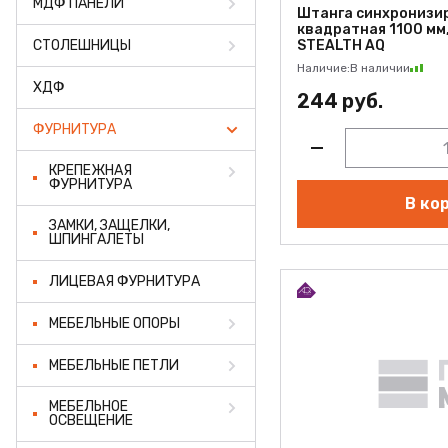
МДФ ПАНЕЛИ
ПРОФИЛЬ АЛЮМИНИЕВЫЙ
Штанга синхронизи
квадратная 1100 мм,
СТОЛЕШНИЦЫ
STEALTH AQ
КЛЕЙ
Наличие:
В наличии
ХДФ
ШДСП
244 руб.
ФУРНИТУРА
РАСПРОДАЖА
КРЕПЕЖНАЯ
НОВИНКИ
ФУРНИТУРА
В ко
ЗАМКИ, ЗАЩЕЛКИ,
ШПИНГАЛЕТЫ
ЛИЦЕВАЯ ФУРНИТУРА
МЕБЕЛЬНЫЕ ОПОРЫ
МЕБЕЛЬНЫЕ ПЕТЛИ
МЕБЕЛЬНОЕ
ОСВЕЩЕНИЕ