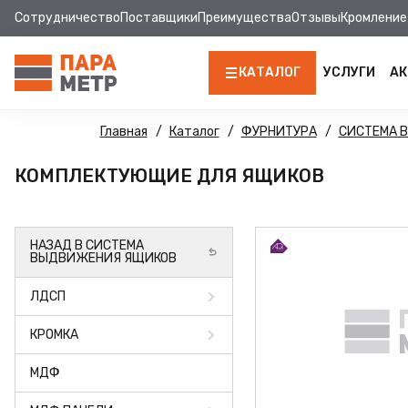
Сотрудничество
Поставщики
Преимущества
Отзывы
Кромление
КАТАЛОГ
УСЛУГИ
АК
ЛДСП
Главная
Каталог
ФУРНИТУРА
СИСТЕМА 
КРОМКА
КОМПЛЕКТУЮЩИЕ ДЛЯ ЯЩИКОВ
МДФ
НАЗАД В СИСТЕМА
МДФ ПАНЕЛИ
ВЫДВИЖЕНИЯ ЯЩИКОВ
СТОЛЕШНИЦЫ
ЛДСП
ХДФ
КРОМКА
ФУРНИТУРА
МДФ