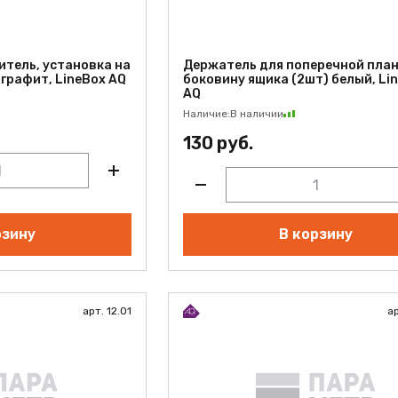
тель, установка на
Держатель для поперечной план
графит, LineBox AQ
боковину ящика (2шт) белый, Li
AQ
Наличие:
В наличии
130 руб.
рзину
В корзину
арт. 12.01
ар