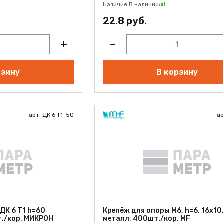
Наличие:
В наличии
22.8 руб.
рзину
В корзину
арт. ДК 6 Т1-50
ар
 ДК 6 Т1 h=60
Крепёж для опоры М6, h=6, 16x10
т./кор, МИКРОН
металл, 400шт./кор, MF