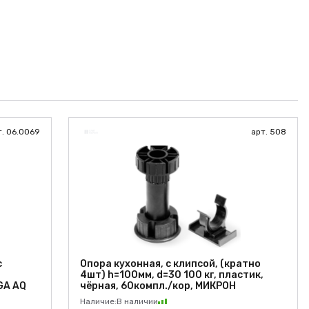
т. 06.0069
арт. 508
с
Опора кухонная, с клипсой, (кратно
4шт) h=100мм, d=30 100 кг, пластик,
GA AQ
чёрная, 60компл./кор, МИКРОН
Наличие:
В наличии