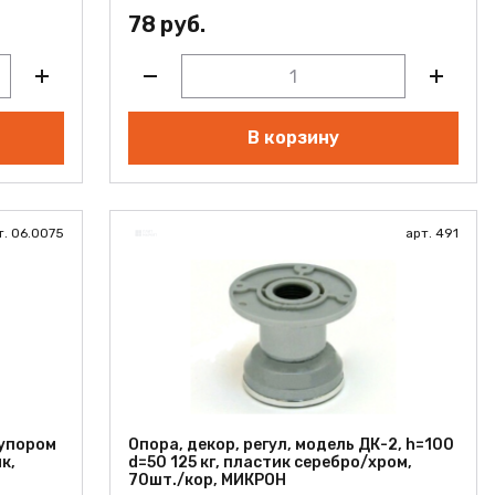
78 руб.
В корзину
т. 06.0075
арт. 491
 упором
Опора, декор, регул, модель ДК-2, h=100
к,
d=50 125 кг, пластик серебро/хром,
70шт./кор, МИКРОН