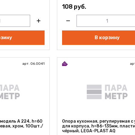
108 руб.
рзину
В корзину
арт. 06.0041
ар
 модель А 224, h=60
Опора кухонная, регулируемая с
евая, хром, 100шт./
для корпуса, h=86-135мм, пласти
чёрный, LEGA-PLAST AQ