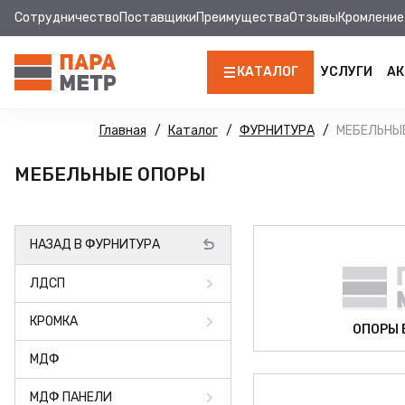
Сотрудничество
Поставщики
Преимущества
Отзывы
Кромление
КАТАЛОГ
УСЛУГИ
АК
ЛДСП
Главная
Каталог
ФУРНИТУРА
МЕБЕЛЬНЫ
КРОМКА
МЕБЕЛЬНЫЕ ОПОРЫ
МДФ
НАЗАД В ФУРНИТУРА
МДФ ПАНЕЛИ
ЛДСП
СТОЛЕШНИЦЫ
КРОМКА
ХДФ
ОПОРЫ 
МДФ
ФУРНИТУРА
МДФ ПАНЕЛИ