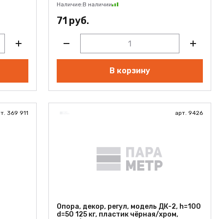
Наличие:
В наличии
71 руб.
В корзину
т. 369 911
арт. 9426
,
Опора, декор, регул, модель ДК-2, h=100
d=50 125 кг, пластик чёрная/хром,