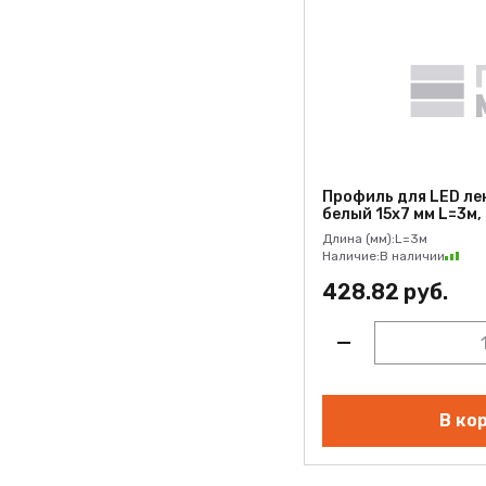
Профиль для LED ле
белый 15х7 мм L=3м,
Длина (мм):
L=3м
Наличие:
В наличии
428.82 руб.
В ко