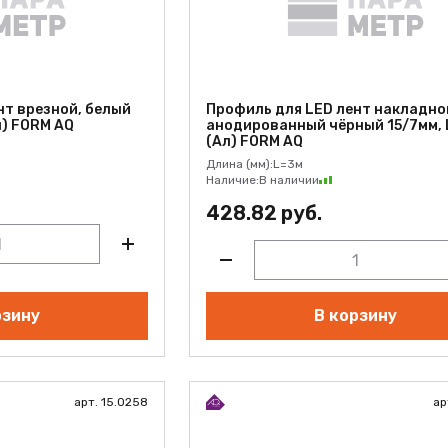
нт врезной, белый
Профиль для LED лент накладно
л) FORM AQ
анодированный чёрный 15/7мм, 
(Ал) FORM AQ
Длина (мм):
L=3м
Наличие:
В наличии
428.82 руб.
рзину
В корзину
арт. 15.0258
ар