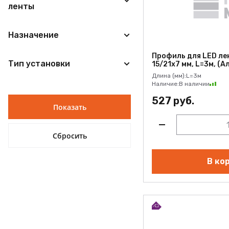
ленты
Назначение
Профиль для LED ле
Тип установки
15/21х7 мм, L=3м, (А
Длина (мм):
L=3м
Наличие:
В наличии
527 руб.
В ко