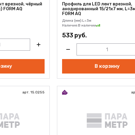
нт врезной, чёрный
Профиль для LED лент врезной,
л) FORM AQ
анодированный 15/21х7 мм, L=3м
FORM AQ
Длина (мм):
L=3м
Наличие:
В наличии
533 руб.
рзину
В корзину
арт. 15.0255
ар