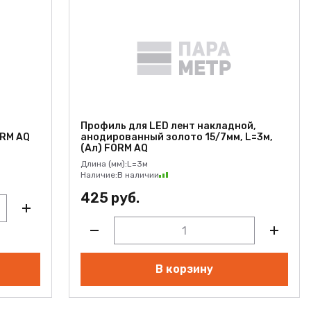
Профиль для LED лент накладной,
ORM AQ
анодированный золото 15/7мм, L=3м,
(Ал) FORM AQ
Длина (мм):
L=3м
Наличие:
В наличии
425 руб.
В корзину