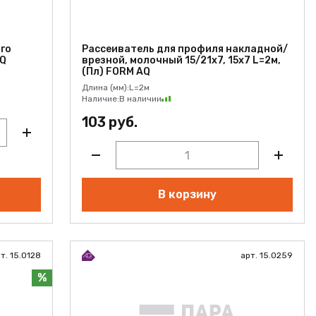
го
Рассеиватель для профиля накладной/
AQ
врезной, молочный 15/21х7, 15х7 L=2м,
(Пл) FORM AQ
Длина (мм):
L=2м
Наличие:
В наличии
103 руб.
В корзину
т. 15.0128
арт. 15.0259
%