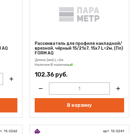
Рассеиватель для профиля накладной/
M AQ
врезной, чёрный 15/21х7, 15х7 L=2м, (Пл)
FORM AQ
Длина (мм):
L=2м
Наличие:
В наличии
102.36 руб.
В корзину
т. 15.0262
арт. 15.0241