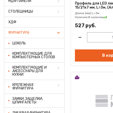
МДФ ПАНЕЛИ
ПРОФИЛЬ АЛЮМИНИЕВЫЙ
Профиль для LED ле
15/21х7 мм, L=3м, (А
СТОЛЕШНИЦЫ
КЛЕЙ
Длина (мм):
L=3м
Наличие:
В наличии
ХДФ
ШДСП
527 руб.
ФУРНИТУРА
РАСПРОДАЖА
ЦОКОЛЬ
НОВИНКИ
КОМПЛЕКТУЮЩИЕ ДЛЯ
В ко
КОМПЬЮТЕРНЫХ СТОЛОВ
КОМПЛЕКТУЮЩИЕ И
АКСЕССУАРЫ ДЛЯ
КУХНИ
КРЕПЕЖНАЯ
ФУРНИТУРА
ЗАМКИ, ЗАЩЕЛКИ,
ШПИНГАЛЕТЫ
ЛИЦЕВАЯ ФУРНИТУРА