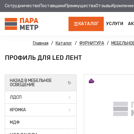
Сотрудничество
Поставщики
Преимущества
Отзывы
Кромление
КАТАЛОГ
УСЛУГИ
АК
ЛДСП
Главная
Каталог
ФУРНИТУРА
МЕБЕЛЬНО
КРОМКА
ПРОФИЛЬ ДЛЯ LED ЛЕНТ
МДФ
НАЗАД В МЕБЕЛЬНОЕ
МДФ ПАНЕЛИ
ОСВЕЩЕНИЕ
СТОЛЕШНИЦЫ
ЛДСП
ХДФ
КРОМКА
ФУРНИТУРА
МДФ