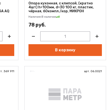
с
Опора кухонная, с клипсой, (кратно
4шт) h=100мм, d=30 100 кг, пластик,
GA AQ
чёрная, 60компл./кор, МИКРОН
Наличие:
В наличии
78 руб.
В корзину
т. 369 911
арт. 06.0021