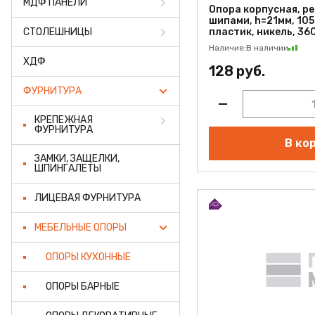
МДФ ПАНЕЛИ
ПРОФИЛЬ АЛЮМИНИЕВ
Опора корпусная, ре
шипами, h=21мм, 105
СТОЛЕШНИЦЫ
пластик, никель, 36
КЛЕЙ
Наличие:
В наличии
ХДФ
ШДСП
128 руб.
ФУРНИТУРА
РАСПРОДАЖА
КРЕПЕЖНАЯ
НОВИНКИ
ФУРНИТУРА
В ко
ЗАМКИ, ЗАЩЕЛКИ,
ШПИНГАЛЕТЫ
ЛИЦЕВАЯ ФУРНИТУРА
МЕБЕЛЬНЫЕ ОПОРЫ
ОПОРЫ КУХОННЫЕ
ОПОРЫ БАРНЫЕ