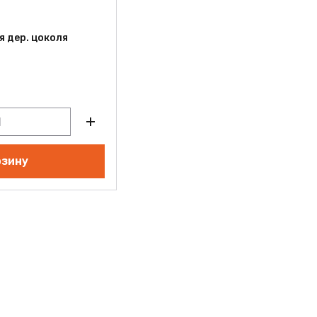
я дер. цоколя
рзину