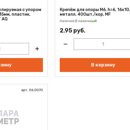
улируемая с упором
Крепёж для опоры М6, h=6, 16x10
35мм, пластик,
металл, 400шт./кор, MF
T AQ
Наличие:
В наличии
2.95 руб.
рзину
В корзину
арт. 06.0070