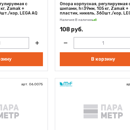
ЫЙ
гулируемая с
Опора корпусная, регулируемая 
 кг, Zamak +
шипами, h=39мм, 105 кг, Zamak +
0шт./кор, LEGA AQ
пластик, никель, 360шт./кор, LE
Наличие:
В наличии
108 руб.
рзину
В корзину
арт. 06.0075
ар