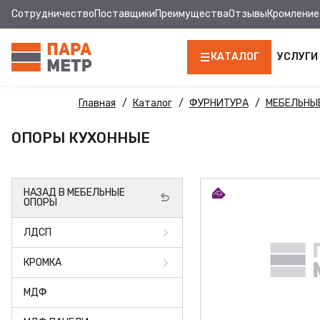
Сотрудничество
Поставщики
Преимущества
Отзывы
Кромление
КАТАЛОГ
УСЛУГИ
ЛДСП
Главная
Каталог
ФУРНИТУРА
МЕБЕЛЬНЫ
КРОМКА
ОПОРЫ КУХОННЫЕ
МДФ
НАЗАД В МЕБЕЛЬНЫЕ
МДФ ПАНЕЛИ
ОПОРЫ
СТОЛЕШНИЦЫ
ЛДСП
ХДФ
КРОМКА
ФУРНИТУРА
МДФ