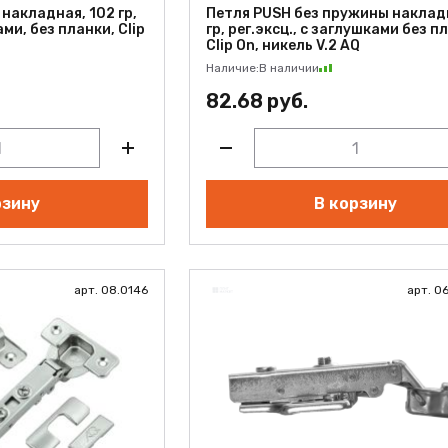
накладная, 102 гр,
Петля PUSH без пружины наклад
ами, без планки, Clip
гр, рег.эксц., с заглушками без п
Clip On, никель V.2 AQ
Наличие:
В наличии
82.68 руб.
рзину
В корзину
арт. 08.0146
арт. 0