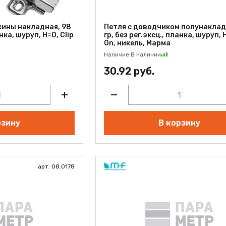
жины накладная, 98
Петля с доводчиком полунаклад
анка, шуруп, H=0, Clip
гр, без рег.эксц., планка, шуруп, 
On, никель, Марма
Наличие:
В наличии
30.92 руб.
рзину
В корзину
арт. 08.0178