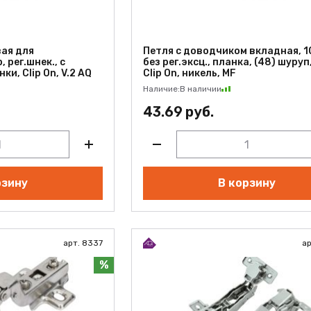
вая для
Петля с доводчиком вкладная, 10
 рег.шнек., с
без рег.эксц., планка, (48) шуруп
ки, Clip On, V.2 AQ
Clip On, никель, MF
Наличие:
В наличии
43.69 руб.
рзину
В корзину
арт. 8337
ар
%