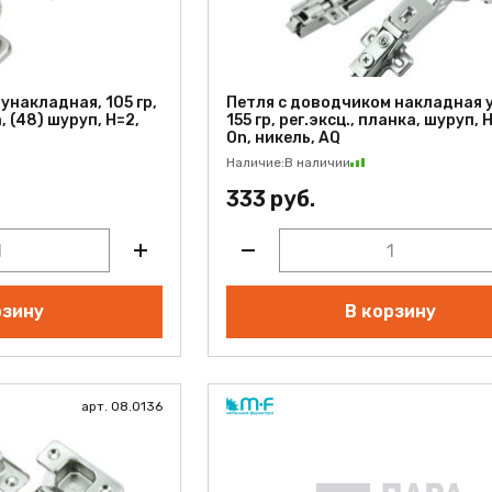
унакладная, 105 гр,
Петля с доводчиком накладная у
, (48) шуруп, H=2,
155 гр, рег.эксц., планка, шуруп, H
On, никель, AQ
Наличие:
В наличии
333 руб.
рзину
В корзину
арт. 08.0136