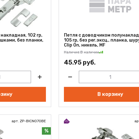
накладная, 102 гр,
Петля с доводчиком полунаклад
лушками, без планки,
105 гр, без рег.эксц., планка, шур
Clip On, никель, MF
Наличие:
В наличии
45.95 руб.
рзину
В корзину
арт. ZP-BICN070BE
ар
%