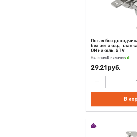
Петля без доводчика
без рег.эксц., планк
ON никель, GTV
Наличие:
В наличии
29.21 руб.
В ко