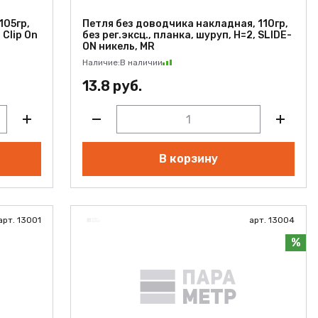
105гр,
Петля без доводчика накладная, 110гр,
 Clip On
без рег.эксц., планка, шуруп, H=2, SLIDE-
ON никель, MR
Наличие:
В наличии
13.8 руб.
В корзину
арт. 13001
арт. 13004
%