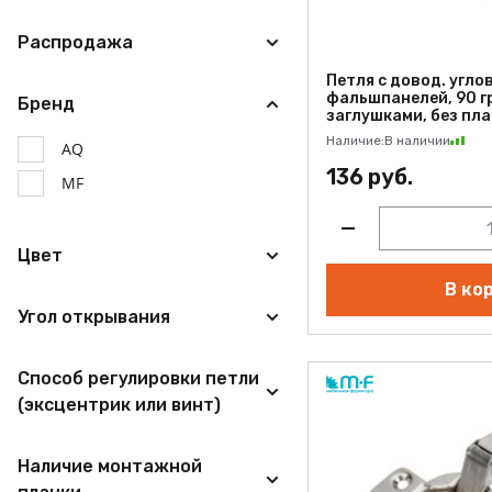
Распродажа
Петля с довод. угло
фальшпанелей, 90 гр,
Бренд
заглушками, без план
Наличие:
В наличии
AQ
136 руб.
MF
Цвет
В ко
Угол открывания
Способ регулировки петли
(эксцентрик или винт)
Наличие монтажной