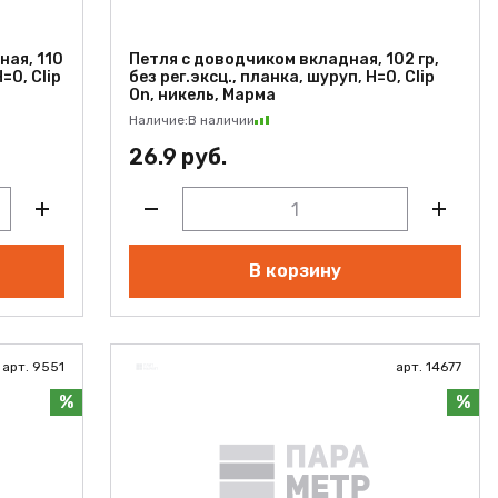
ная, 110
Петля с доводчиком вкладная, 102 гр,
H=0, Clip
без рег.эксц., планка, шуруп, H=0, Clip
On, никель, Марма
Наличие:
В наличии
26.9 руб.
В корзину
арт. 9551
арт. 14677
%
%