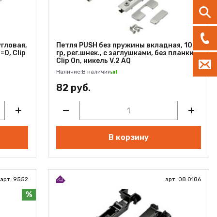
гловая,
Петля PUSH без пружины вкладная, 102
=0, Clip
гр, рег.шнек., с заглушками, без планки,
Clip On, никель V.2 AQ
Наличие:
В наличии
82 руб.
В корзину
арт. 9552
арт. 08.0186
%