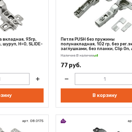
 вкладная, 93гр,
Петля PUSH без пружины
а, шуруп, H=0, SLIDE-
полунакладная, 102 гр, без рег.эк
заглушками, без планки, Clip On,
Наличие:
В наличии
77 руб.
рзину
В корзину
арт. 08.0175
ар