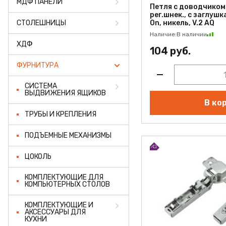
МДФ ПАНЕЛИ
ПРОФИЛЬ АЛЮМИНИЕВЫЙ
Петля с доводчиком 
рег.шнек., с заглушк
СТОЛЕШНИЦЫ
On, никель, V.2 AQ
КЛЕЙ
Наличие:
В наличии
ХДФ
ШДСП
104 руб.
ФУРНИТУРА
РАСПРОДАЖА
СИСТЕМА
НОВИНКИ
ВЫДВИЖЕНИЯ ЯЩИКОВ
В ко
ТРУБЫ И КРЕПЛЕНИЯ
ПОДЪЕМНЫЕ МЕХАНИЗМЫ
ЦОКОЛЬ
КОМПЛЕКТУЮЩИЕ ДЛЯ
КОМПЬЮТЕРНЫХ СТОЛОВ
КОМПЛЕКТУЮЩИЕ И
АКСЕССУАРЫ ДЛЯ
КУХНИ