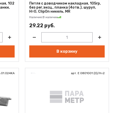
ная, 102
Петля с доводчиком накладная, 105гр,
ланки,
без рег.эксц., планка (4отв.), шуруп,
H=0, ClipOn никель, MR
Наличие:
В наличии
29.22 руб.
В корзину
6.01.024KA
арт. Е 0801001 (О)/Н=2