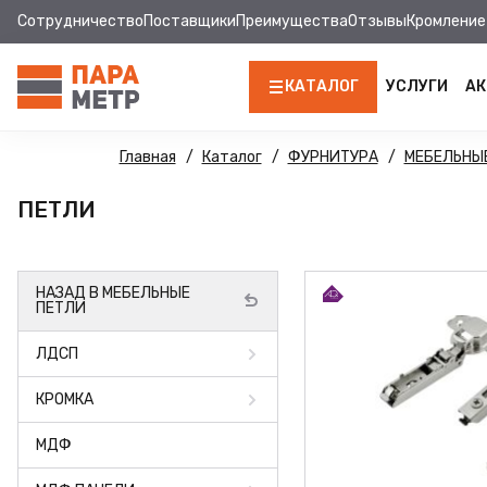
Сотрудничество
Поставщики
Преимущества
Отзывы
Кромление
КАТАЛОГ
УСЛУГИ
АК
ЛДСП
Главная
Каталог
ФУРНИТУРА
МЕБЕЛЬНЫ
КРОМКА
ПЕТЛИ
МДФ
НАЗАД В МЕБЕЛЬНЫЕ
МДФ ПАНЕЛИ
ПЕТЛИ
СТОЛЕШНИЦЫ
ЛДСП
ХДФ
КРОМКА
ФУРНИТУРА
МДФ