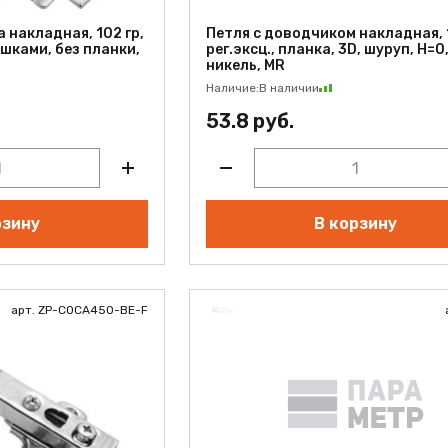
 накладная, 102 гр,
Петля с доводчиком накладная, 
лушками, без планки,
рег.эксц., планка, 3D, шуруп, H=0,
никель, MR
Наличие:
В наличии
53.8 руб.
рзину
В корзину
арт. ZP-COCA450-BE-F