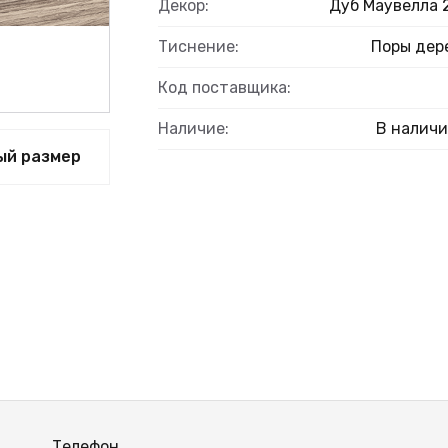
Декор:
Дуб Маувелла 
Тиснение:
Поры дер
Код поставщика:
Наличие:
В налич
ый размер
Телефон