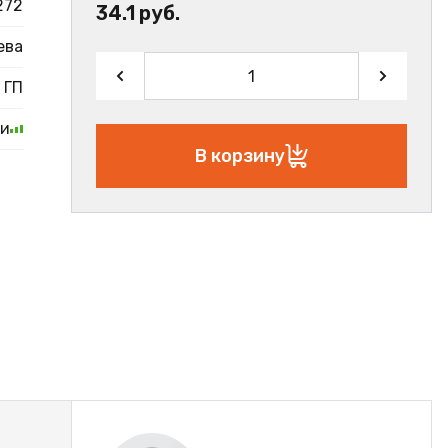
272
34.1 руб.
ева
ГП
ии
В корзину