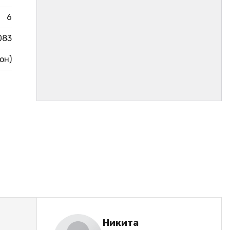
6
083
он)
Никита