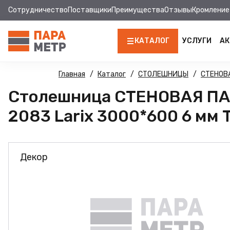
Сотрудничество
Поставщики
Преимущества
Отзывы
Кромление
КАТАЛОГ
УСЛУГИ
АК
ЛДСП
Главная
Каталог
СТОЛЕШНИЦЫ
СТЕНОВ
Столешница СТЕНОВАЯ П
КРОМКА
2083 Larix 3000*600 6 мм 
МДФ
МДФ ПАНЕЛИ
Декор
СТОЛЕШНИЦЫ
ХДФ
ФУРНИТУРА