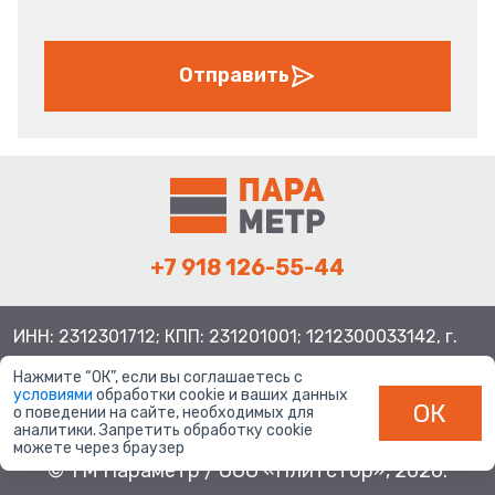
Отправить
+7 918 126-55-44
ИНН: 2312301712; КПП: 231201001; 1212300033142, г.
Краснодар ул. Просторная, 21, индекс 350080
Нажмите “ОК”, если вы соглашаетесь с
условиями
обработки cookie и ваших данных
ОК
о поведении на сайте, необходимых для
аналитики. Запретить обработку cookie
можете через браузер
© ТМ Параметр / ООО «Плитстор», 2026.