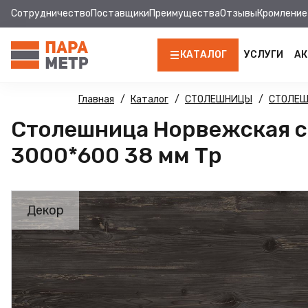
Сотрудничество
Поставщики
Преимущества
Отзывы
Кромление
КАТАЛОГ
УСЛУГИ
АК
ЛДСП
Главная
Каталог
СТОЛЕШНИЦЫ
СТОЛЕ
Столешница Норвежская с
КРОМКА
3000*600 38 мм Тр
МДФ
МДФ ПАНЕЛИ
Декор
СТОЛЕШНИЦЫ
ХДФ
ФУРНИТУРА