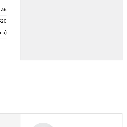
38
520
ва)