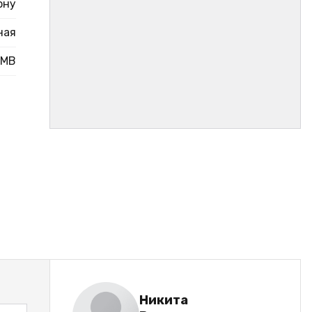
ону
ная
MB
Никита