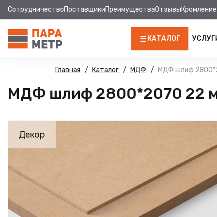
Сотрудничество
Поставщики
Преимущества
Отзывы
Кромление
КАТАЛОГ
УСЛУГ
ЛДСП
Главная
Каталог
МДФ
МДФ шлиф 2800*2
МДФ шлиф 2800*2070 22 
КРОМКА
МДФ
Декор
МДФ ПАНЕЛИ
СТОЛЕШНИЦЫ
ХДФ
ФУРНИТУРА