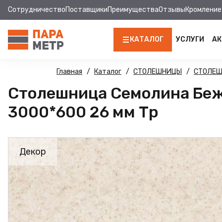
Сотрудничество
Поставщики
Преимущества
Отзывы
Кромление
КАТАЛОГ
УСЛУГИ
АК
ЛДСП
Главная
Каталог
СТОЛЕШНИЦЫ
СТОЛЕ
Столешница Семолина Беж
КРОМКА
3000*600 26 мм Тр
МДФ
МДФ ПАНЕЛИ
Декор
СТОЛЕШНИЦЫ
ХДФ
ФУРНИТУРА