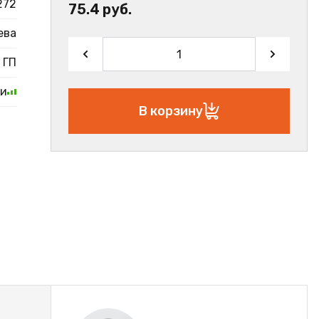
272
75.4 руб.
ева
ГП
ии
В корзину