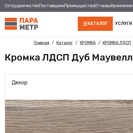
Сотрудничество
Поставщики
Преимущества
Отзывы
Кромление
КАТАЛОГ
УСЛУГИ
ЛДСП
Главная
Каталог
КРОМКА
КРОМКА ЛДСП
Кромка ЛДСП Дуб Маувелла 
КРОМКА
МДФ
Декор
МДФ ПАНЕЛИ
СТОЛЕШНИЦЫ
ХДФ
ФУРНИТУРА