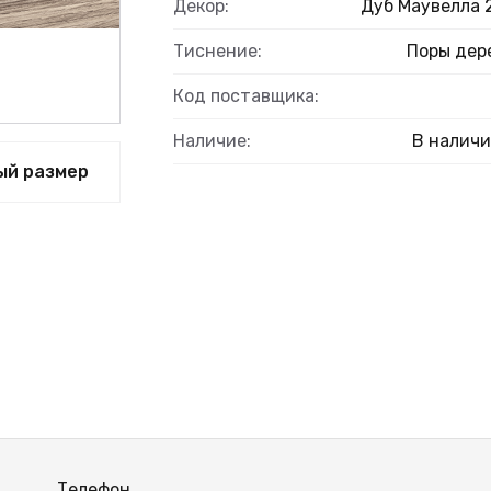
ЫЙ
Декор:
Дуб Маувелла 
Тиснение:
Поры дер
Код поставщика:
Наличие:
В налич
ый размер
Телефон