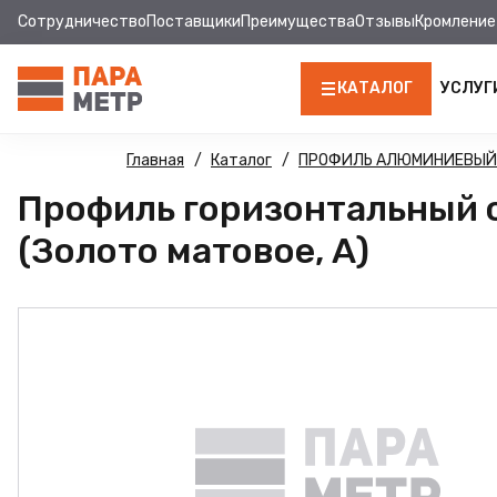
Сотрудничество
Поставщики
Преимущества
Отзывы
Кромление
КАТАЛОГ
УСЛУГ
ЛДСП
Главная
Каталог
ПРОФИЛЬ АЛЮМИНИЕВЫЙ
Профиль горизонтальный с
КРОМКА
(Золото матовое, А)
МДФ
МДФ ПАНЕЛИ
СТОЛЕШНИЦЫ
ХДФ
ФУРНИТУРА