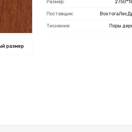
ВЫЙ
Размер:
2750*1
Поставщик:
ВохтогаЛесД
Тиснение:
Поры дер
ый размер