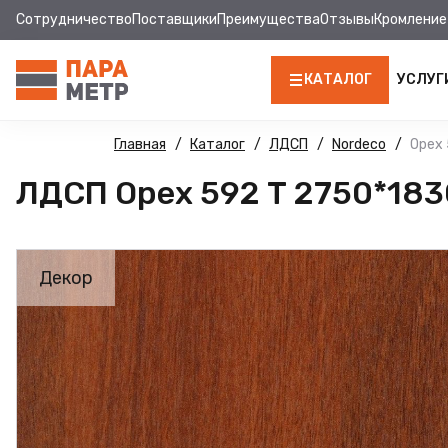
Сотрудничество
Поставщики
Преимущества
Отзывы
Кромление
КАТАЛОГ
УСЛУГ
ЛДСП
Главная
Каталог
ЛДСП
Nordeco
Орех 
ЛДСП Орех 592 Т 2750*183
КРОМКА
МДФ
Декор
МДФ ПАНЕЛИ
СТОЛЕШНИЦЫ
ХДФ
ФУРНИТУРА