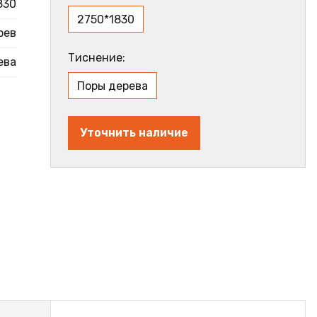
830
2750*1830
рев
Тиснение:
ева
Поры дерева
Уточнить наличие