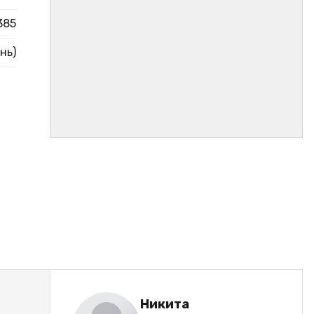
385
нь)
Никита