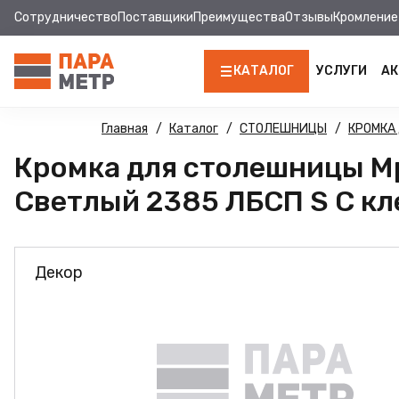
Сотрудничество
Поставщики
Преимущества
Отзывы
Кромление
КАТАЛОГ
УСЛУГИ
АК
ЛДСП
Главная
Каталог
СТОЛЕШНИЦЫ
КРОМКА
Кромка для столешницы 
КРОМКА
Светлый 2385 ЛБСП S С кле
МДФ
МДФ ПАНЕЛИ
Декор
СТОЛЕШНИЦЫ
ХДФ
ФУРНИТУРА