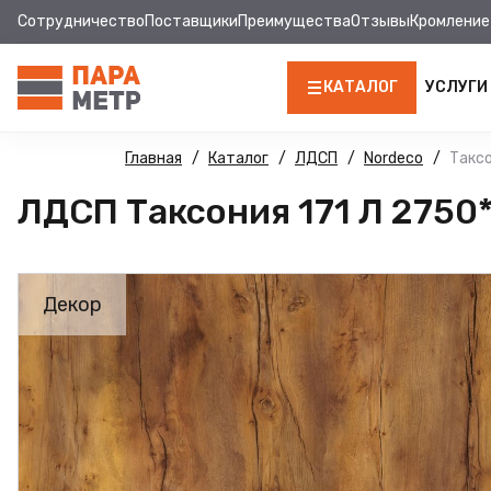
Сотрудничество
Поставщики
Преимущества
Отзывы
Кромление
КАТАЛОГ
УСЛУГИ
ЛДСП
Главная
Каталог
ЛДСП
Nordeco
Таксо
ЛДСП Таксония 171 Л 2750
КРОМКА
МДФ
Декор
МДФ ПАНЕЛИ
СТОЛЕШНИЦЫ
ХДФ
ФУРНИТУРА