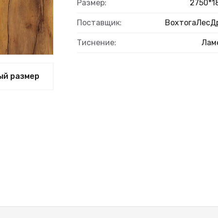
ЫЙ
Размер:
2750*1
Поставщик:
ВохтогаЛесД
Тиснение:
Лам
ый размер