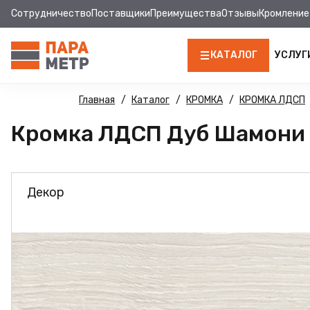
Сотрудничество
Поставщики
Преимущества
Отзывы
Кромление
КАТАЛОГ
УСЛУГ
ЛДСП
Главная
Каталог
КРОМКА
КРОМКА ЛДСП
Кромка ЛДСП Дуб Шамони 1
КРОМКА
МДФ
Декор
МДФ ПАНЕЛИ
СТОЛЕШНИЦЫ
ХДФ
ФУРНИТУРА