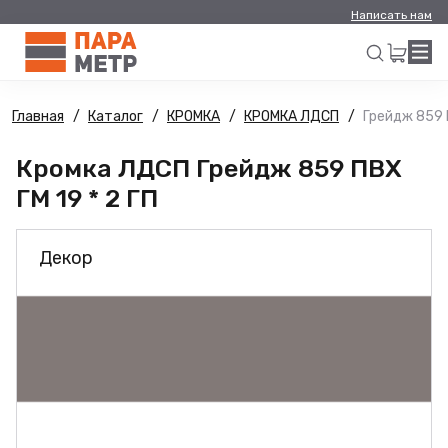
Написать нам
Главная
Каталог
КРОМКА
КРОМКА ЛДСП
Грейдж 859 П
Искать
Кромка ЛДСП Грейдж 859 ПВХ
ГМ 19 * 2 ГП
Декор