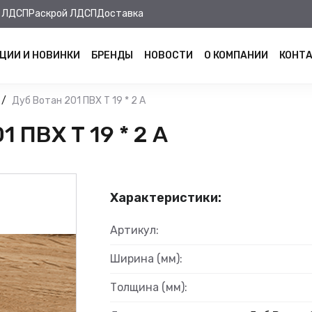
 ЛДСП
Раскрой ЛДСП
Доставка
ЦИИ И НОВИНКИ
БРЕНДЫ
НОВОСТИ
О КОМПАНИИ
КОНТ
Дуб Вотан 201 ПВХ Т 19 * 2 А
 ПВХ Т 19 * 2 А
Характеристики:
Артикул:
Ширина (мм):
Толщина (мм):