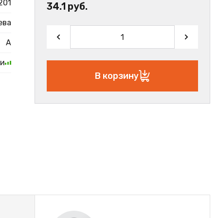
201
34.1 руб.
ева
А
ии
В корзину