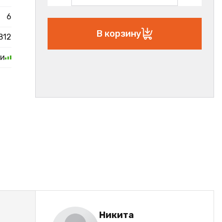
6
В корзину
812
ии
Никита