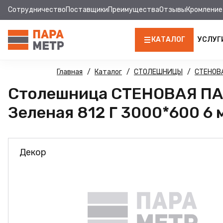
Сотрудничество
Поставщики
Преимущества
Отзывы
Кромление
КАТАЛОГ
УСЛУГ
ЛДСП
Главная
Каталог
СТОЛЕШНИЦЫ
СТЕНОВ
Столешница СТЕНОВАЯ ПА
КРОМКА
Зеленая 812 Г 3000*600 6 
МДФ
МДФ ПАНЕЛИ
Декор
СТОЛЕШНИЦЫ
ХДФ
ФУРНИТУРА