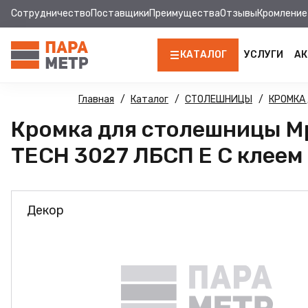
Сотрудничество
Поставщики
Преимущества
Отзывы
Кромление
КАТАЛОГ
УСЛУГИ
АК
ЛДСП
Главная
Каталог
СТОЛЕШНИЦЫ
КРОМКА
Кромка для столешницы М
КРОМКА
TECH 3027 ЛБСП E С клеем 
МДФ
МДФ ПАНЕЛИ
Декор
СТОЛЕШНИЦЫ
ХДФ
ФУРНИТУРА