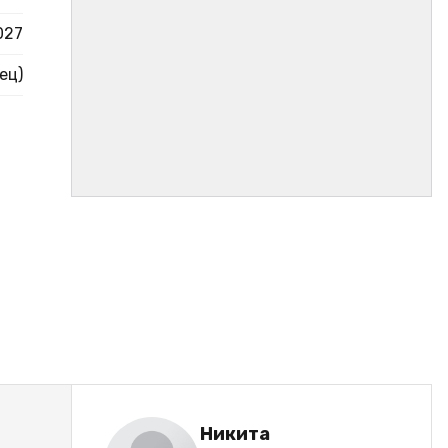
027
ец)
Никита