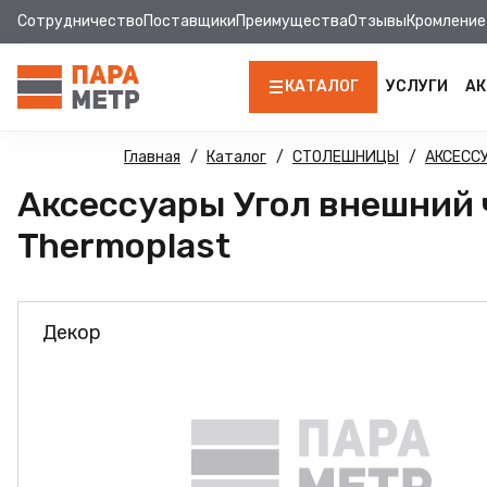
Сотрудничество
Поставщики
Преимущества
Отзывы
Кромление
КАТАЛОГ
УСЛУГИ
АК
ЛДСП
Главная
Каталог
СТОЛЕШНИЦЫ
АКСЕСС
Аксессуары Угол внешний
КРОМКА
Thermoplast
МДФ
МДФ ПАНЕЛИ
Декор
СТОЛЕШНИЦЫ
ХДФ
ФУРНИТУРА