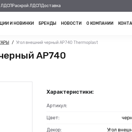
 ЛДСП
Раскрой ЛДСП
Доставка
ЦИИ И НОВИНКИ
БРЕНДЫ
НОВОСТИ
О КОМПАНИИ
КОНТ
УАРЫ
Угол внешний черный AP740 Thermoplast
 черный AP740
Характеристики:
Артикул:
Цвет:
чер
Декор:
Угол внеш