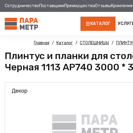
Сотрудничество
Поставщики
Преимущества
Отзывы
Кромление
КАТАЛОГ
УСЛУГ
ЛДСП
Главная
Каталог
СТОЛЕШНИЦЫ
ПЛИНТУ
Плинтус и планки для сто
КРОМКА
Черная 1113 AP740 3000 * 3
МДФ
МДФ ПАНЕЛИ
Декор
СТОЛЕШНИЦЫ
ХДФ
ФУРНИТУРА