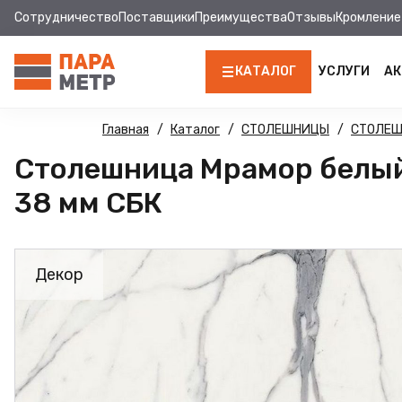
Сотрудничество
Поставщики
Преимущества
Отзывы
Кромление
КАТАЛОГ
УСЛУГИ
АК
ЛДСП
Главная
Каталог
СТОЛЕШНИЦЫ
СТОЛЕ
Столешница Мрамор белый
КРОМКА
38 мм СБК
МДФ
МДФ ПАНЕЛИ
Декор
СТОЛЕШНИЦЫ
ХДФ
ФУРНИТУРА