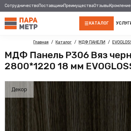
Сотрудничество
Поставщики
Преимущества
Отзывы
Кромление
КАТАЛОГ
УСЛУГ
ЛДСП
Главная
Каталог
МДФ ПАНЕЛИ
EVOGLOS
МДФ Панель Р306 Вяз чер
КРОМКА
2800*1220 18 мм EVOGLOS
МДФ
МДФ ПАНЕЛИ
Декор
СТОЛЕШНИЦЫ
ХДФ
ФУРНИТУРА