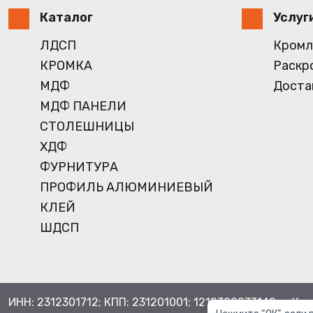
Каталог
Услуг
ЛДСП
Кромл
КРОМКА
Раскр
МДФ
Доста
МДФ ПАНЕЛИ
СТОЛЕШНИЦЫ
ХДФ
ФУРНИТУРА
ПРОФИЛЬ АЛЮМИНИЕВЫЙ
КЛЕЙ
ШДСП
ИНН: 2312301712; КПП: 231201001; 1212300033142, г. Кр