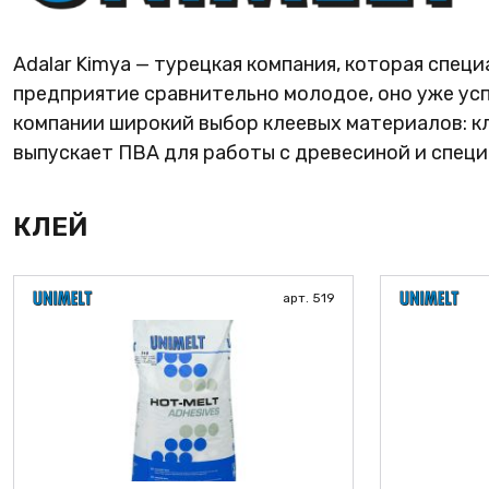
ПРОФИЛЬ АЛЮМИНИЕ
КЛЕЙ
Adalar Kimya — турецкая компания, которая спец
предприятие сравнительно молодое, оно уже ус
ШДСП
компании широкий выбор клеевых материалов: кле
РАСПРОДАЖА
выпускает ПВА для работы с древесиной и специ
НОВИНКИ
КЛЕЙ
арт. 519