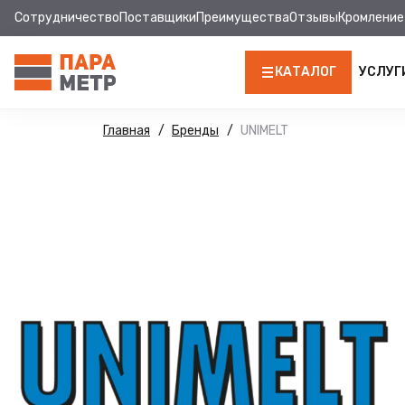
Сотрудничество
Поставщики
Преимущества
Отзывы
Кромление
КАТАЛОГ
УСЛУГ
ЛДСП
Главная
Бренды
UNIMELT
КРОМКА
МДФ
МДФ ПАНЕЛИ
СТОЛЕШНИЦЫ
ХДФ
ФУРНИТУРА