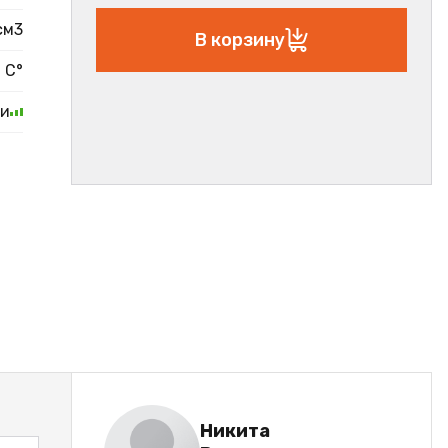
см3
В корзину
 С°
ии
Никита