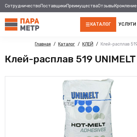
Сотрудничество
Поставщики
Преимущества
Отзывы
Кромление
КАТАЛОГ
УСЛУГИ
ЛДСП
Главная
Каталог
КЛЕЙ
Клей-расплав 519
Клей-расплав 519 UNIMELT
КРОМКА
МДФ
МДФ ПАНЕЛИ
СТОЛЕШНИЦЫ
ХДФ
ФУРНИТУРА