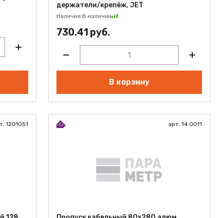
держатели/крепёж, JET
Наличие:
В наличии
730.41 руб.
В корзину
т. 1201051
арт. 14.0011
й 128
Пропуск кабельный 80х280 алюм.,