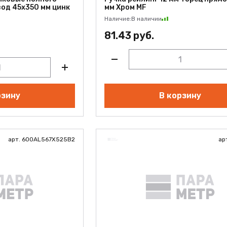
од 45х350 мм цинк
мм Хром MF
Наличие:
В наличии
81.43 руб.
рзину
В корзину
арт. 600AL567X525B2
ар