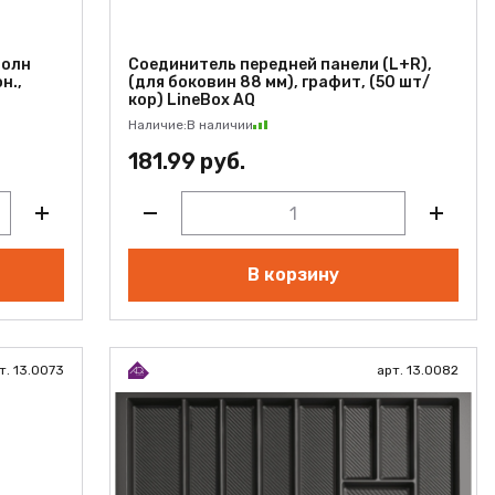
полн
Соединитель передней панели (L+R),
н.,
(для боковин 88 мм), графит, (50 шт/
кор) LineBox AQ
Наличие:
В наличии
181.99 руб.
В корзину
т. 13.0073
арт. 13.0082