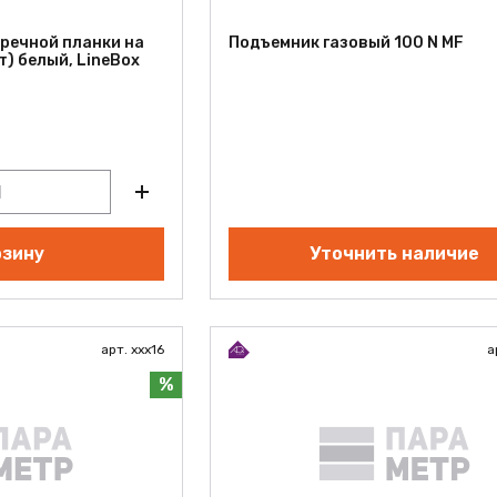
речной планки на
Подъемник газовый 100 N MF
) белый, LineBox
рзину
Уточнить наличие
арт. xxx16
а
%