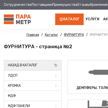
Сотрудничество
Поставщики
Преимущества
Отзывы
Кромление
КАТАЛОГ
УСЛУГИ
АК
ЛДСП
Главная
Каталог
ФУРНИТУРА
ФУРНИТУРА
КРОМКА
ФУРНИТУРА - страница №2
МДФ
НАЗАД В КАТАЛОГ
МДФ ПАНЕЛИ
ЛДСП
СТОЛЕШНИЦЫ
КРОМКА
ХДФ
ДЕМПФЕРЫ, ТОЛК
МДФ
ФУРНИТУРА
МДФ ПАНЕЛИ