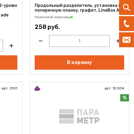
 2-уровн
Продольный разделитель, установка на
поперечную планку, графит, LineBox AQ
rade
Наличие:
В наличии
258 руб.
В корзину
арт. 3101
арт. 12.004
%