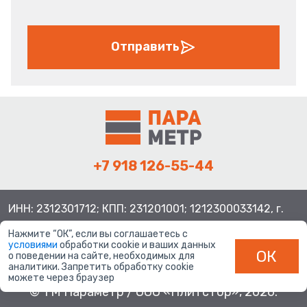
Отправить
+7 918 126-55-44
ИНН: 2312301712; КПП: 231201001; 1212300033142, г.
Краснодар ул. Просторная, 21, индекс 350080
Нажмите “ОК”, если вы соглашаетесь с
условиями
обработки cookie и ваших данных
ОК
о поведении на сайте, необходимых для
аналитики. Запретить обработку cookie
можете через браузер
© ТМ Параметр / ООО «Плитстор», 2026.