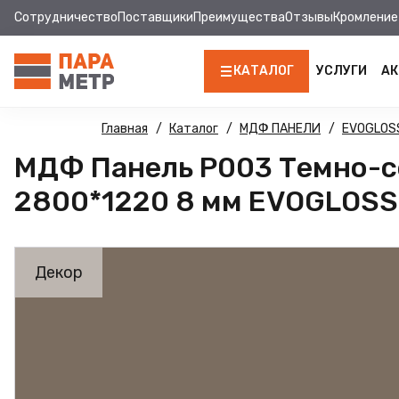
Сотрудничество
Поставщики
Преимущества
Отзывы
Кромление
КАТАЛОГ
УСЛУГИ
АК
ЛДСП
Главная
Каталог
МДФ ПАНЕЛИ
EVOGLOS
МДФ Панель Р003 Темно-
КРОМКА
2800*1220 8 мм EVOGLOSS
МДФ
МДФ ПАНЕЛИ
Декор
СТОЛЕШНИЦЫ
ХДФ
ФУРНИТУРА