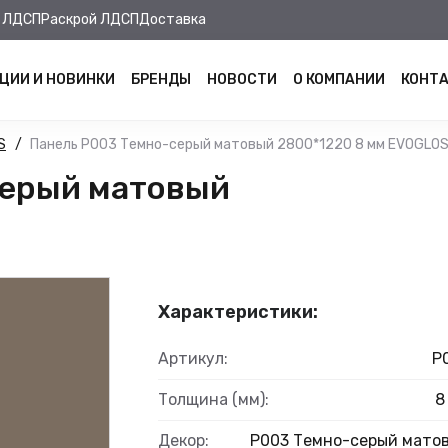
 ЛДСП
Раскрой ЛДСП
Доставка
ЦИИ И НОВИНКИ
БРЕНДЫ
НОВОСТИ
О КОМПАНИИ
КОНТ
S
Панель Р003 Темно-серый матовый 2800*1220 8 мм EVOGLO
серый матовый
Характеристики:
Артикул:
Р
Толщина (мм):
8
Декор:
Р003 Темно-серый мато