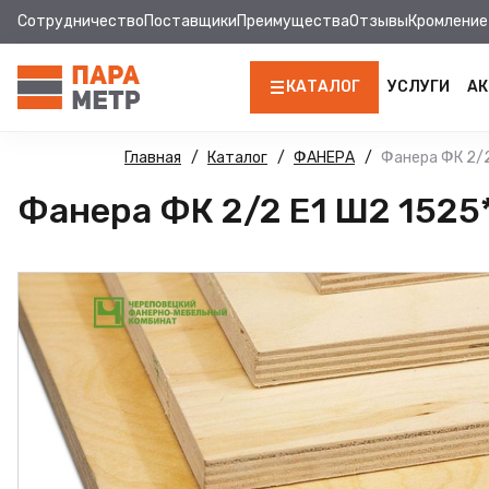
Сотрудничество
Поставщики
Преимущества
Отзывы
Кромление
КАТАЛОГ
УСЛУГИ
АК
ЛДСП
Главная
Каталог
ФАНЕРА
Фанера ФК 2/2
Фанера ФК 2/2 Е1 Ш2 1525
КРОМКА
МДФ
МДФ ПАНЕЛИ
СТОЛЕШНИЦЫ
ХДФ
ФУРНИТУРА