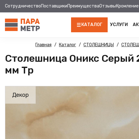
Сотрудничество
Поставщики
Преимущества
Отзывы
Кромление
КАТАЛОГ
УСЛУГИ
АК
ЛДСП
Главная
Каталог
СТОЛЕШНИЦЫ
СТОЛЕ
Столешница Оникс Серый 2
КРОМКА
мм Тр
МДФ
МДФ ПАНЕЛИ
Декор
СТОЛЕШНИЦЫ
ХДФ
ФУРНИТУРА