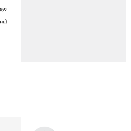
059
нь)