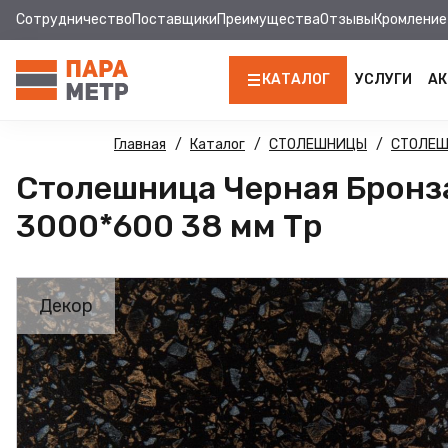
Сотрудничество
Поставщики
Преимущества
Отзывы
Кромление
КАТАЛОГ
УСЛУГИ
АК
ЛДСП
Главная
Каталог
СТОЛЕШНИЦЫ
СТОЛЕ
Столешница Черная Бронза
КРОМКА
3000*600 38 мм Тр
МДФ
МДФ ПАНЕЛИ
Декор
СТОЛЕШНИЦЫ
ХДФ
ФУРНИТУРА