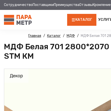
Сотрудничество
Поставщики
Преимущества
Отзывы
Кромление
КАТАЛОГ
УСЛУГ
ЛДСП
Главная
Каталог
МДФ
МДФ Белая 701 28
МДФ Белая 701 2800*2070 
КРОМКА
STM КМ
МДФ
МДФ ПАНЕЛИ
Декор
СТОЛЕШНИЦЫ
ХДФ
ФУРНИТУРА