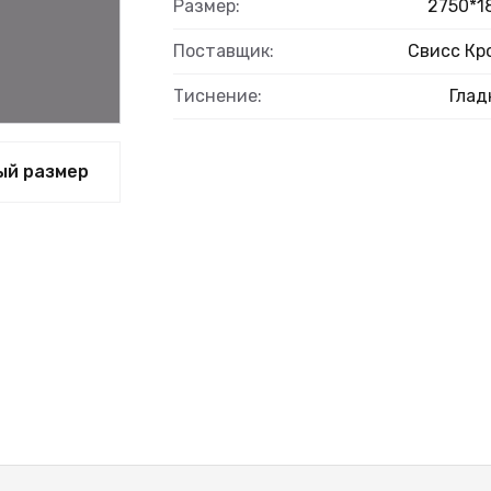
Размер:
2750*1
Поставщик:
Свисс Кр
Тиснение:
Глад
ый размер