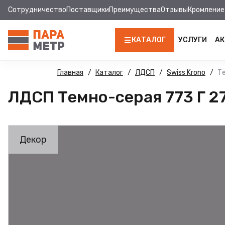
Сотрудничество
Поставщики
Преимущества
Отзывы
Кромление
КАТАЛОГ
УСЛУГИ
АК
ЛДСП
Главная
Каталог
ЛДСП
Swiss Krono
Те
ЛДСП Темно-серая 773 Г 2
КРОМКА
МДФ
Декор
МДФ ПАНЕЛИ
СТОЛЕШНИЦЫ
ХДФ
ФУРНИТУРА