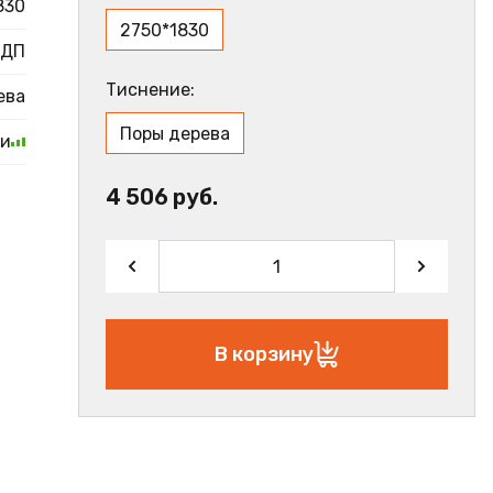
830
2750*1830
ДП
Тиснение:
ева
Поры дерева
ии
4 506 руб.
В корзину