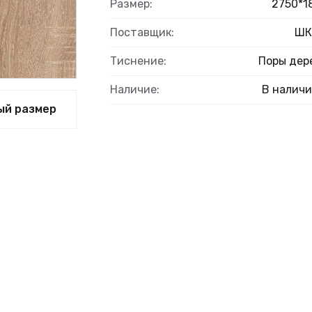
Размер:
2750*1
Поставщик:
ШК
Тиснение:
Поры дер
Наличие:
В налич
ый размер