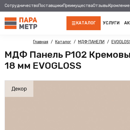
Сотрудничество
Поставщики
Преимущества
Отзывы
Кромление
КАТАЛОГ
УСЛУГИ
АК
ЛДСП
Главная
Каталог
МДФ ПАНЕЛИ
EVOGLOS
МДФ Панель Р102 Кремовы
КРОМКА
18 мм EVOGLOSS
МДФ
МДФ ПАНЕЛИ
Декор
СТОЛЕШНИЦЫ
ХДФ
ФУРНИТУРА