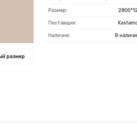
Размер:
2800*1
Поставщик:
Kastam
Наличие:
В налич
ый размер