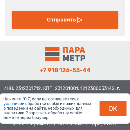
Отправить
+7 918 126-55-44
ИНН: 2312301712; КПП: 231201001; 1212300033142, г.
Краснодар ул. Просторная, 21, индекс 350080
Нажмите “ОК”, если вы соглашаетесь с
условиями
обработки cookie и ваших данных
ОК
о поведении на сайте, необходимых для
аналитики. Запретить обработку cookie
можете через браузер
© ТМ Параметр / ООО «Плитстор», 2026.