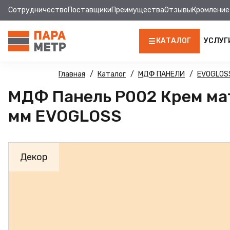
Сотрудничество
Поставщики
Преимущества
Отзывы
Кромление
КАТАЛОГ
УСЛУГ
ЛДСП
Главная
Каталог
МДФ ПАНЕЛИ
EVOGLOS
МДФ Панель Р002 Крем ма
КРОМКА
мм EVOGLOSS
МДФ
МДФ ПАНЕЛИ
Декор
СТОЛЕШНИЦЫ
ХДФ
ФУРНИТУРА