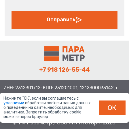
Отправить
+7 918 126-55-44
ИНН: 2312301712; КПП: 231201001; 1212300033142, г.
Краснодар ул. Просторная, 21, индекс 350080
Нажмите “ОК”, если вы соглашаетесь с
условиями
обработки cookie и ваших данных
ОК
о поведении на сайте, необходимых для
аналитики. Запретить обработку cookie
можете через браузер
© ТМ Параметр / ООО «Плитстор», 2026.