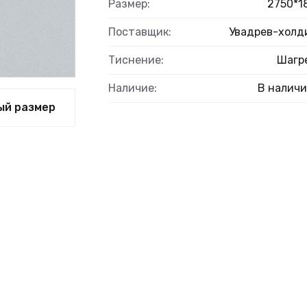
ВЫЙ
Размер:
2750*1
Поставщик:
Увадрев-холд
Тиснение:
Шагр
Наличие:
В налич
ый размер