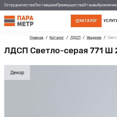
Сотрудничество
Поставщики
Преимущества
Отзывы
Кромление
КАТАЛОГ
УСЛУГ
ЛДСП
Главная
Каталог
ЛДСП
Увадрев
Свет
ЛДСП Светло-серая 771 Ш 
КРОМКА
МДФ
Декор
МДФ ПАНЕЛИ
СТОЛЕШНИЦЫ
ХДФ
ФУРНИТУРА