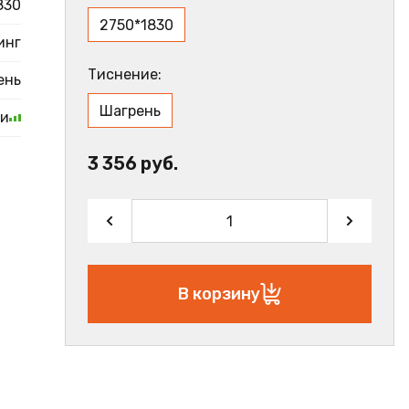
830
2750*1830
инг
Тиснение:
ень
Шагрень
ии
3 356 руб.
В корзину