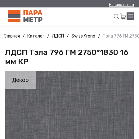
Написать нам
Главная
Каталог
ЛДСП
Swiss Krono
Тэла 796 ГМ 2750
Искать
ЛДСП Тэла 796 ГМ 2750*1830 16
мм КР
Декор