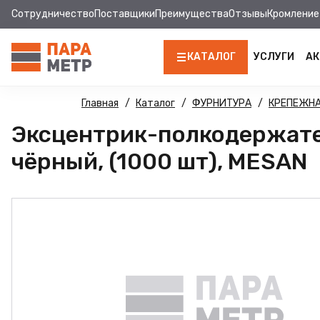
Сотрудничество
Поставщики
Преимущества
Отзывы
Кромление
КАТАЛОГ
УСЛУГИ
АК
ЛДСП
Главная
Каталог
ФУРНИТУРА
КРЕПЕЖНА
Эксцентрик-полкодержате
КРОМКА
чёрный, (1000 шт), MESAN
МДФ
МДФ ПАНЕЛИ
СТОЛЕШНИЦЫ
ХДФ
ФУРНИТУРА