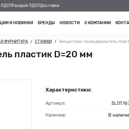
 ЛДСП
Раскрой ЛДСП
Доставка
ЦИИ И НОВИНКИ
БРЕНДЫ
НОВОСТИ
О КОМПАНИИ
КОНТ
Я ФУРНИТУРА
СТЯЖКИ
Эксцентрик-полкодержатель пласти
ль пластик D=20 мм
Характеристики:
Артикул:
SL01.167
Наличие:
В налич