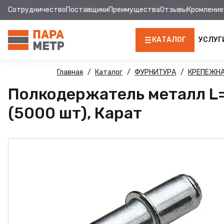
Сотрудничество
Поставщики
Преимущества
Отзывы
Кромление
КАТАЛОГ
УСЛУГ
ЛДСП
Главная
Каталог
ФУРНИТУРА
КРЕПЕЖНА
Полкодержатель металл L=
КРОМКА
(5000 шт), Карат
МДФ
МДФ ПАНЕЛИ
СТОЛЕШНИЦЫ
ХДФ
ФУРНИТУРА