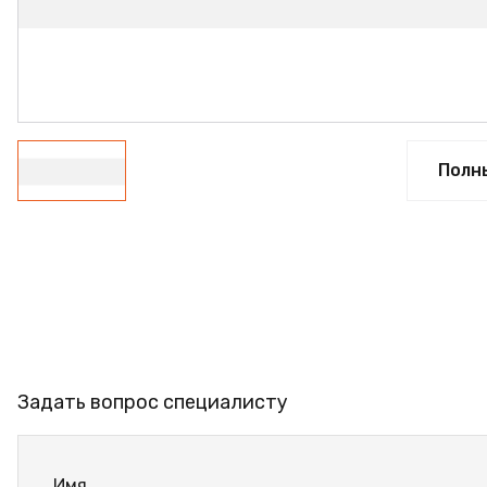
ПРОФИЛЬ АЛЮМИНИЕВЫЙ
КЛЕЙ
ШДСП
РАСПРОДАЖА
Полн
НОВИНКИ
Задать вопрос специалисту
Имя