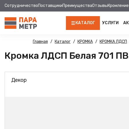
Сотрудничество
Поставщики
Преимущества
Отзывы
Кромление
КАТАЛОГ
УСЛУГИ
АК
ЛДСП
Главная
Каталог
КРОМКА
КРОМКА ЛДСП
Кромка ЛДСП Белая 701 ПВХ 
КРОМКА
МДФ
Декор
МДФ ПАНЕЛИ
СТОЛЕШНИЦЫ
ХДФ
ФУРНИТУРА