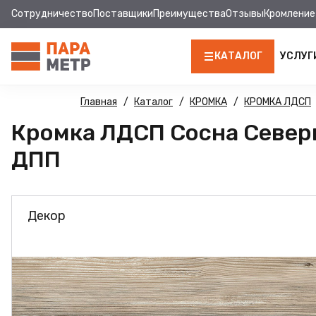
Сотрудничество
Поставщики
Преимущества
Отзывы
Кромление
КАТАЛОГ
УСЛУГ
ЛДСП
Главная
Каталог
КРОМКА
КРОМКА ЛДСП
Кромка ЛДСП Сосна Северна
КРОМКА
ДПП
МДФ
МДФ ПАНЕЛИ
Декор
СТОЛЕШНИЦЫ
ХДФ
ФУРНИТУРА