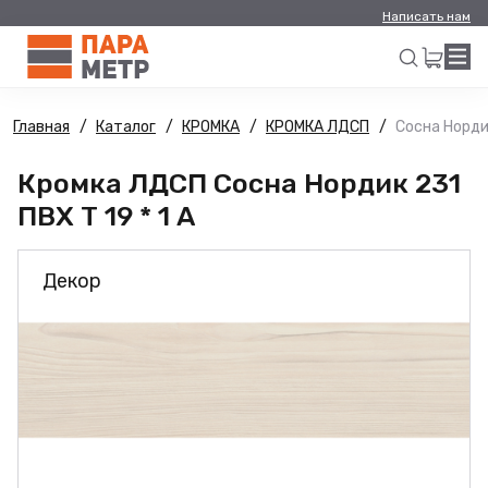
Написать нам
Главная
Каталог
КРОМКА
КРОМКА ЛДСП
Сосна Нордик
Искать
Кромка ЛДСП Сосна Нордик 231
ПВХ Т 19 * 1 А
Декор